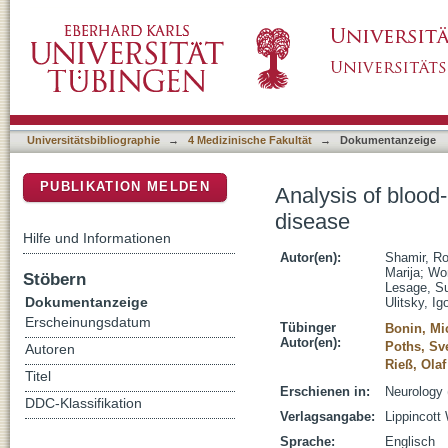
Analysis of blood-based gene expression in 
DSpace Repositorium (Manakin basiert)
Universitätsbibliographie
→
4 Medizinische Fakultät
→
Dokumentanzeige
PUBLIKATION MELDEN
Analysis of blood
disease
Hilfe und Informationen
Autor(en):
Shamir, R
Marija
;
Won
Stöbern
Lesage, S
Dokumentanzeige
Ulitsky, Ig
Erscheinungsdatum
Tübinger
Bonin, Mi
Autor(en):
Poths, Sv
Autoren
Rieß, Olaf
Titel
Erschienen in:
Neurology 
DDC-Klassifikation
Verlagsangabe:
Lippincott
Sprache:
Englisch