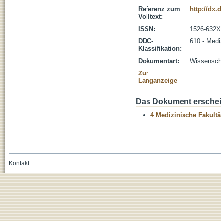
Referenz zum
http://dx
Volltext:
ISSN:
1526-632X
DDC-
610 - Medi
Klassifikation:
Dokumentart:
Wissenscha
Zur
Langanzeige
Das Dokument erschein
4 Medizinische Fakultä
Kontakt