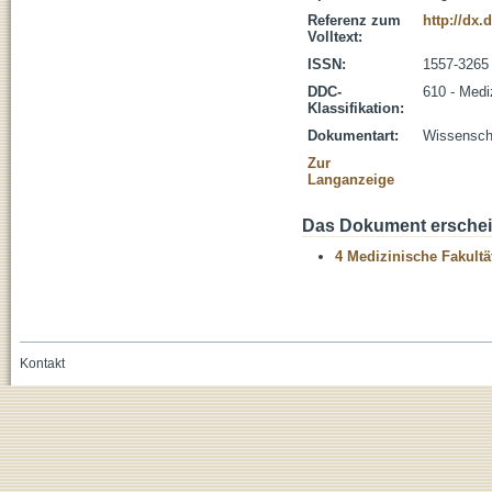
Referenz zum
http://dx.
Volltext:
ISSN:
1557-3265
DDC-
610 - Medi
Klassifikation:
Dokumentart:
Wissenscha
Zur
Langanzeige
Das Dokument erschein
4 Medizinische Fakultä
Kontakt