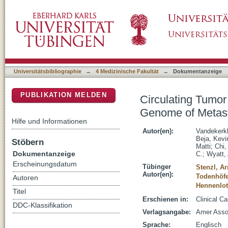
Circulating Tumor DNA Reveals Clinically A
DSpace Repositorium (Manakin basiert)
Cancer
Universitätsbibliographie
→
4 Medizinische Fakultät
→
Dokumentanzeige
PUBLIKATION MELDEN
Circulating Tumor
Genome of Metast
Hilfe und Informationen
Autor(en):
Vandekerkh
Beja, Kevi
Stöbern
Matti
;
Chi,
Dokumentanzeige
C.
;
Wyatt,
Erscheinungsdatum
Tübinger
Stenzl, Ar
Autor(en):
Todenhöfe
Autoren
Hennenlot
Titel
Erschienen in:
Clinical C
DDC-Klassifikation
Verlagsangabe:
Amer Asso
Sprache:
Englisch