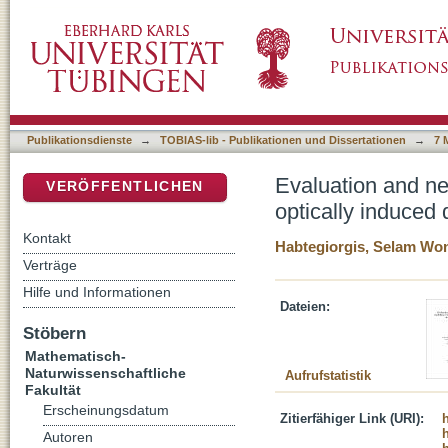
Evaluation and neurocomputational modelling o
DSpace Repositorium (Manakin basiert)
Publikationsdienste
→
TOBIAS-lib - Publikationen und Dissertationen
→
7 
Evaluation and ne
VERÖFFENTLICHEN
optically induced 
Kontakt
Habtegiorgis, Selam Wo
Verträge
Hilfe und Informationen
Dateien:
Stöbern
Mathematisch-
Naturwissenschaftliche
Aufrufstatistik
Fakultät
Erscheinungsdatum
Zitierfähiger Link (URI):
Autoren