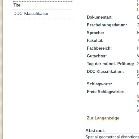
Titel
DDC-Klassifikation
Dokumentart:
D
Erscheinungsdatum:
Sprache:
Fakultät:
Fachbereich:
I
Gutachter:
W
Tag der mündl. Prüfung:
DDC-Klassifikation:
Schlagworte:
Freie Schlagwörter:
s
a
Zur Langanzeige
Abstract:
Spatial geometrical distortion