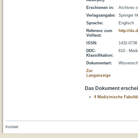
Erschienen in:
Archives o
Verlagsangabe:
Springer H
Sprache:
Englisch
Referenz zum
http://dx.
Volltext:
ISSN:
1432-0738
DDC-
610 - Medi
Klassifikation:
Dokumentart:
Wissenscha
Zur
Langanzeige
Das Dokument erschein
4 Medizinische Fakultä
Kontakt