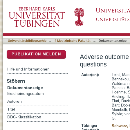
Adverse outcome pathways: opportunities, li
DSpace Repositorium (Manakin basiert)
Universitätsbibliographie
→
4 Medizinische Fakultät
→
Dokumentanzeige
PUBLIKATION MELDEN
Adverse outcome p
questions
Hilfe und Informationen
Autor(en):
Leist, Mar
Bennekou,
Stöbern
Waldmann,
Dokumentanzeige
Patricio
;
B
Hoehme, S
Erscheinungsdatum
Vrieling, H
Fluri, Davi
Autoren
Bart
;
Dool
Titel
Mombelli, 
Sylvia
;
van
DDC-Klassifikation
G.
Tübinger
Schwarz, 
Autor(en):