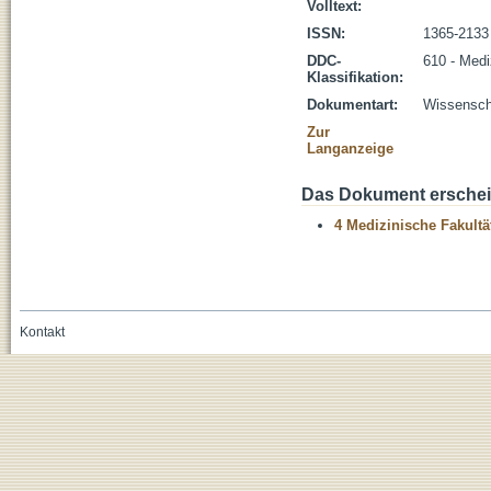
Volltext:
ISSN:
1365-2133
DDC-
610 - Medi
Klassifikation:
Dokumentart:
Wissenscha
Zur
Langanzeige
Das Dokument erschein
4 Medizinische Fakultä
Kontakt