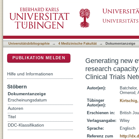
Generating new evidence, improving clinical 
DSpace Repositorium (Manakin basiert)
benefits of recruiting to the UK Dermatolog
trials
Universitätsbibliographie
→
4 Medizinische Fakultät
→
Dokumentanzeige
PUBLIKATION MELDEN
Generating new ev
research capacity:
Hilfe und Informationen
Clinical Trials 
Stöbern
Autor(en):
Batchelor,
Ormerod, 
Dokumentanzeige
Erscheinungsdatum
Tübinger
Kirtschig
Autor(en):
Autoren
Erschienen in:
British Jo
Titel
Verlagsangabe:
Wiley
DDC-Klassifikation
Sprache:
Englisch
Referenz zum
http://dx.