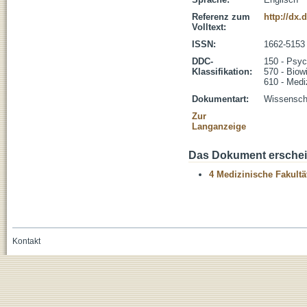
Referenz zum
http://dx.
Volltext:
ISSN:
1662-5153
DDC-
150 - Psyc
Klassifikation:
570 - Biow
610 - Medi
Dokumentart:
Wissenscha
Zur
Langanzeige
Das Dokument erschein
4 Medizinische Fakultä
Kontakt