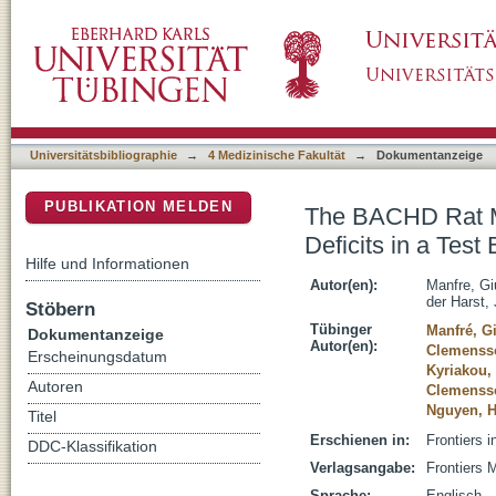
The BACHD Rat Model of Huntington Disease S
DSpace Repositorium (Manakin basiert)
Function
Universitätsbibliographie
→
4 Medizinische Fakultät
→
Dokumentanzeige
PUBLIKATION MELDEN
The BACHD Rat Mo
Deficits in a Test
Hilfe und Informationen
Autor(en):
Manfre, G
der Harst,
Stöbern
Tübinger
Manfré, G
Dokumentanzeige
Autor(en):
Clemensso
Erscheinungsdatum
Kyriakou,
Autoren
Clemensso
Nguyen, 
Titel
Erschienen in:
Frontiers 
DDC-Klassifikation
Verlagsangabe:
Frontiers 
Sprache:
Englisch