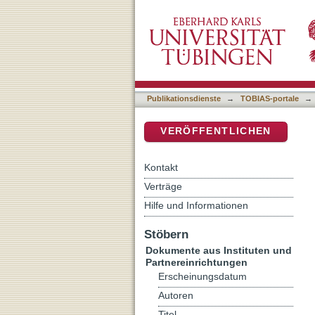
Ransomware: What you n
DSpace Repositorium (Manakin b
Publikationsdienste
→
TOBIAS-portale
→
VERÖFFENTLICHEN
Kontakt
Verträge
Hilfe und Informationen
Stöbern
Dokumente aus Instituten und
Partnereinrichtungen
Erscheinungsdatum
Autoren
Titel