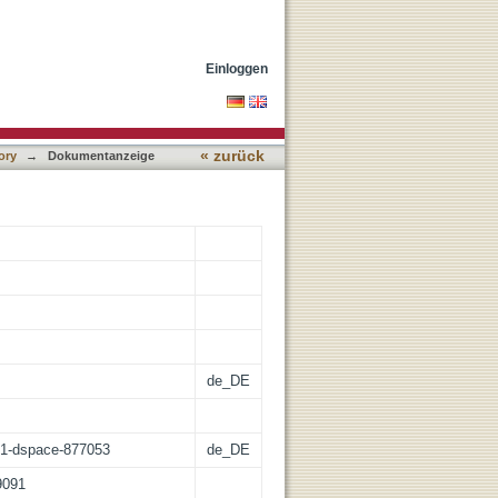
Einloggen
« zurück
ory
→
Dokumentanzeige
de_DE
:21-dspace-877053
de_DE
9091