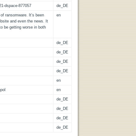
z:21-dspace-877057
de_DE
 of ransomware. It’s been
en
ebsite and even the news. It
to be getting worse in both
de_DE
de_DE
de_DE
de_DE
en
pol
en
de_DE
de_DE
de_DE
de_DE