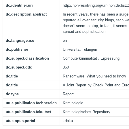
dc.identifier.uri
http://nbn-resolving.org/urn:nbn:de:bs
dc.description.abstract
In recent years, there has been a surge
reported all over security blogs, tech w
doesn’t seem to stop; in fact, it seems 
spread and sophistication.
dc.language.iso
en
dc.publisher
Universität Tübingen
dc.subject.classification
Computerkriminalität , Erpressung
dc.subject.ddc
360
dc.title
Ransomware: What you need to know
dc.title
A Joint Report by Check Point and Euro
dc.type
Report
utue.publikation.fachbereich
Kriminologie
utue.publikation.fakultaet
Kriminologisches Repository
utue.opus.portal
kdoku