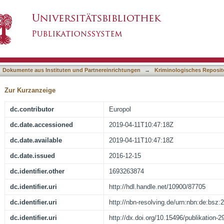
eed to know
asiert)
Dokumente aus Instituten und Partnereinrichtungen
→
Kriminologisches Reposit
Zur Kurzanzeige
dc.contributor
Europol
dc.date.accessioned
2019-04-11T10:47:18Z
dc.date.available
2019-04-11T10:47:18Z
dc.date.issued
2016-12-15
dc.identifier.other
1693263874
dc.identifier.uri
http://hdl.handle.net/10900/87705
dc.identifier.uri
http://nbn-resolving.de/urn:nbn:de:bsz
dc.identifier.uri
http://dx.doi.org/10.15496/publikation-2