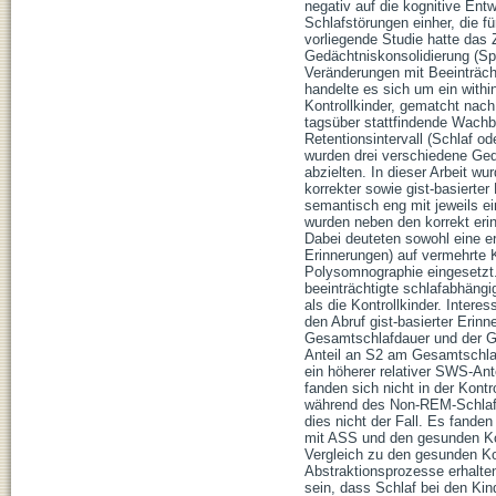
negativ auf die kognitive En
Schlafstörungen einher, die f
vorliegende Studie hatte das 
Gedächtniskonsolidierung (Sp
Veränderungen mit Beeinträch
handelte es sich um ein with
Kontrollkinder, gematcht nach 
tagsüber stattfindende Wach
Retentionsintervall (Schlaf o
wurden drei verschiedene Gedä
abzielten. In dieser Arbeit w
korrekter sowie gist-basierte
semantisch eng mit jeweils e
wurden neben den korrekt erin
Dabei deuteten sowohl eine e
Erinnerungen) auf vermehrte 
Polysomnographie eingesetzt.
beeinträchtigte schlafabhängi
als die Kontrollkinder. Intere
den Abruf gist-basierter Erin
Gesamtschlafdauer und der Ge
Anteil an S2 am Gesamtschlaf
ein höherer relativer SWS-Ant
fanden sich nicht in der Kont
während des Non-REM-Schlafes
dies nicht der Fall. Es fande
mit ASS und den gesunden Kon
Vergleich zu den gesunden Ko
Abstraktionsprozesse erhalten
sein, dass Schlaf bei den Kin