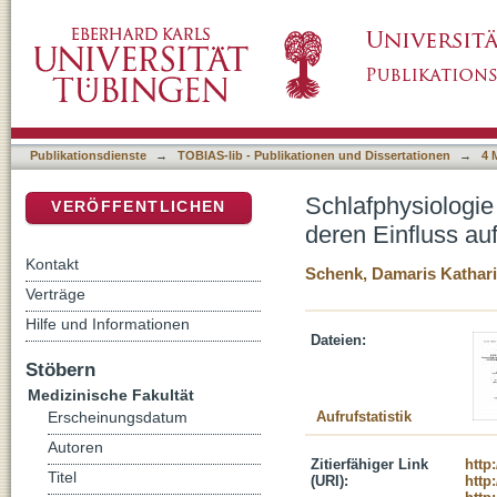
Schlafphysiologie bei Kindern mit Autismus-
DSpace Repositorium (Manakin basiert)
schlafabhängige Gedächtniskonsolidierung
Publikationsdienste
→
TOBIAS-lib - Publikationen und Dissertationen
→
4 
Schlafphysiologie
VERÖFFENTLICHEN
deren Einfluss au
Kontakt
Schenk, Damaris Kathar
Verträge
Hilfe und Informationen
Dateien:
Stöbern
Medizinische Fakultät
Aufrufstatistik
Erscheinungsdatum
Autoren
Zitierfähiger Link
http
Titel
(URI):
http