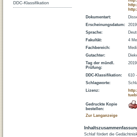
http
DDC-Klassifikation
http
http
Dokumentart:
Disse
Erscheinungsdatum:
2019
Sprache:
Deut
Fakultät:
4 Me
Fachbereich:
Medi
Gutachter:
Diek
Tag der mündl.
2019
Prüfung:
DDC-Klassifikation:
610 
Schlagworte:
Schl
Lizenz:
http
tueb
Gedruckte Kopie
bestellen:
Zur Langanzeige
Inhaltszusammenfassun
Schlaf fördert die Gedächtnis