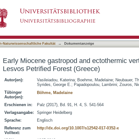
nd ectothermic vertebrate remains from the Le
asiert)
h-Naturwissenschaftliche Fakultät
→
Dokumentanzeige
Early Miocene gastropod and ectothermic ver
Lesvos Petrified Forest (Greece)
Autor(en):
Vasileiadou, Katerina
;
Boehme, Madelaine
;
Neubauer, T
Syrides, George E.
;
Papadopoulou, Lambrini
;
Zouros, Ni
Tübinger
Böhme, Madelaine
Autor(en):
Erschienen in:
Palz (2017), Bd. 91, H. 4, S. 541-564
Verlagsangabe:
Springer Heidelberg
Sprache:
Englisch
Referenz zum
http://dx.doi.org/10.1007/s12542-017-0352-x
Volltext: