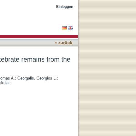
svos Petrified Forest
Einloggen
« zurück
tebrate remains from the
homas A.
;
Georgalis, Georgios L.
;
ckolas