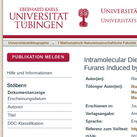
Intramolecular Diels-Alder Reactions of Tet
DSpace Repositorium (Manakin basiert)
Dialkylaluminum Chloride
Universitätsbibliographie
→
7 Mathematisch-Naturwissenschaftliche Fakultät
PUBLIKATION MELDEN
Intramolecular Di
Furans Induced b
Hilfe und Informationen
Autor(en):
Rie
Stöbern
Tübinger Autor(en):
Rie
Dokumentanzeige
Mai
Ma
Erscheinungsdatum
Erschienen in:
Jou
Autoren
Verlagsangabe:
Am
Titel
Sprache:
Eng
DDC-Klassifikation
Referenz zum Volltext:
htt
ISSN:
00