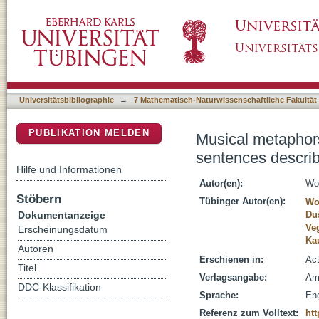
Musical metaphors : evidence for a spatial gr
DSpace Repositorium (Manakin basiert)
events
Universitätsbibliographie
→
7 Mathematisch-Naturwissenschaftliche Fakultät
PUBLIKATION MELDEN
Musical metaphors 
sentences describ
Hilfe und Informationen
Autor(en):
Wol
Stöbern
Tübinger Autor(en):
Wol
Dokumentanzeige
Du
Ve
Erscheinungsdatum
Ka
Autoren
Erschienen in:
Act
Titel
Verlagsangabe:
Ams
DDC-Klassifikation
Sprache:
Eng
Referenz zum Volltext:
htt