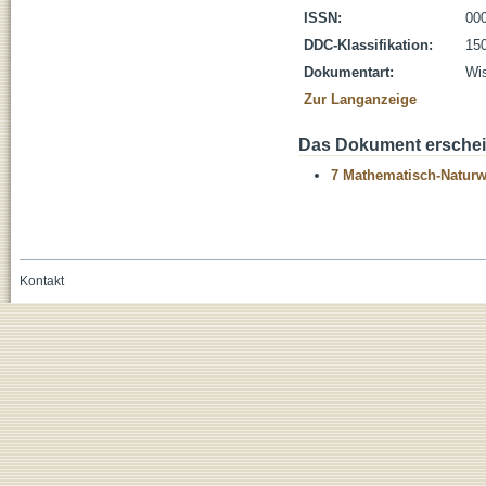
ISSN:
00
DDC-Klassifikation:
150
Dokumentart:
Wis
Zur Langanzeige
Das Dokument erschein
7 Mathematisch-Naturwi
Kontakt