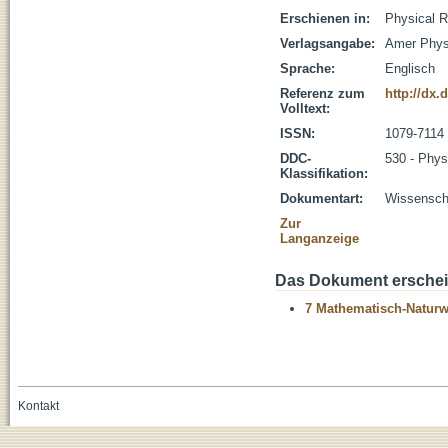
Erschienen in:
Physical R
Verlagsangabe:
Amer Phys
Sprache:
Englisch
Referenz zum
http://dx.
Volltext:
ISSN:
1079-7114
DDC-
530 - Phys
Klassifikation:
Dokumentart:
Wissenscha
Zur
Langanzeige
Das Dokument erschein
7 Mathematisch-Naturwi
Kontakt