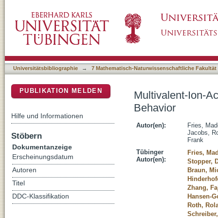
Multivalent-Ion-Activated Protein Adsorption
DSpace Repositorium (Manakin basiert)
Universitätsbibliographie
→
7 Mathematisch-Naturwissenschaftliche Fakultät
PUBLIKATION MELDEN
Multivalent-Ion-A
Behavior
Hilfe und Informationen
Autor(en):
Fries, Mad
Jacobs, Ro
Stöbern
Frank
Dokumentanzeige
Tübinger
Fries, Mad
Erscheinungsdatum
Autor(en):
Stopper, 
Autoren
Braun, Mi
Hinderhof
Titel
Zhang, Fa
DDC-Klassifikation
Hansen-Go
Roth, Rol
Schreiber