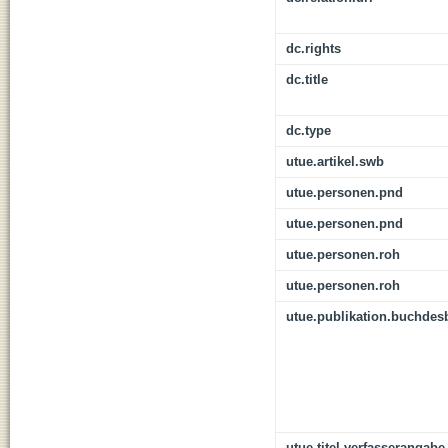
dc.rights
dc.title
dc.type
utue.artikel.swb
utue.personen.pnd
utue.personen.pnd
utue.personen.roh
utue.personen.roh
utue.publikation.buchdes
utue.titel.verfasserangabe