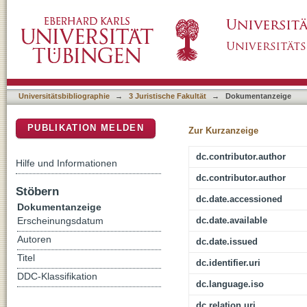
Artikel 4 GG : [Glaubens- und Gewissensfreih
DSpace Repositorium (Manakin basiert)
Universitätsbibliographie
→
3 Juristische Fakultät
→
Dokumentanzeige
PUBLIKATION MELDEN
Zur Kurzanzeige
dc.contributor.author
Hilfe und Informationen
dc.contributor.author
Stöbern
dc.date.accessioned
Dokumentanzeige
dc.date.available
Erscheinungsdatum
Autoren
dc.date.issued
Titel
dc.identifier.uri
DDC-Klassifikation
dc.language.iso
dc.relation.uri