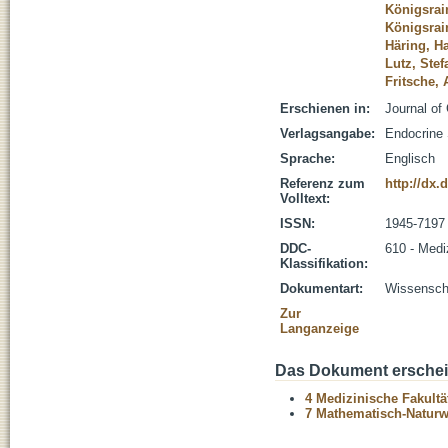
Königsrai
Königsrain
Häring, H
Lutz, Stef
Fritsche,
Erschienen in:
Journal of
Verlagsangabe:
Endocrine
Sprache:
Englisch
Referenz zum
http://dx.
Volltext:
ISSN:
1945-7197
DDC-
610 - Medi
Klassifikation:
Dokumentart:
Wissenscha
Zur
Langanzeige
Das Dokument erschein
4 Medizinische Fakultä
7 Mathematisch-Naturwi