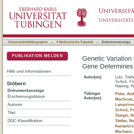
Genetic Variation in the 11 beta-hydroxys
DSpace Repositorium (Manakin basiert)
Visceral Obesity
Universitätsbibliographie
→
4 Medizinische Fakultät
→
Dokumentanzeige
PUBLIKATION MELDEN
Genetic Variation
Gene Determines 
Hilfe und Informationen
Autor(en):
Lutz, Stef
Schick, Fri
Stöbern
Haering, H
Dokumentanzeige
Tübinger
Peter, An
Erscheinungsdatum
Autor(en):
Machicao,
Autoren
Lamprinou
Schick, Fr
Titel
Staiger, H
DDC-Klassifikation
Stefan, No
Kantartzi
Machann,