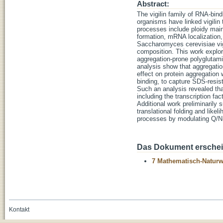
Abstract:
The vigilin family of RNA-bin
organisms have linked vigilin
processes include ploidy main
formation, mRNA localization, t
Saccharomyces cerevisiae vig
composition. This work explor
aggregation-prone polyglutami
analysis show that aggregatio
effect on protein aggregation
binding, to capture SDS-resis
Such an analysis revealed tha
including the transcription f
Additional work preliminarily 
translational folding and like
processes by modulating Q/N-
Das Dokument erschein
7 Mathematisch-Naturwi
Kontakt