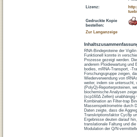
Lizenz:
http
tueb
Gedruckte Kopie
bestellen:
Zur Langanzeige
Inhaltszusammenfassun
RNA-Bindeproteine der Vigilin
Funktionell konnte in verschi
Prozesse gezeigt werden. Die
anderem Ploidiewartung und B
bodies, mRNA-Transport, -Tran
Forschungsgruppe zeigen, da
Wiederverwendung von tRNAs 
weiter, indem sie untersucht,
(PolyQ)-Reporterproteinen, we
biochemische Analysen zeigen
(scp160Δ Zellen) unabhängig 
Kombination an Filter-trap Bi
Massenspektrometrie durch Di
Daten zeigte, dass die Aggreg
Transkriptionsfaktor Cyc8p u
Ergebnisse deuten darauf hin,
translationale Faltung und di
Modulation der Q/N-vermittelt