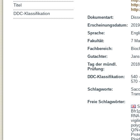
http
http
Titel
http
DDC-Klassifikation
Dokumentart:
Disse
Erscheinungsdatum:
2019
Sprache:
Engl
Fakultät:
7 Ma
Fachbereich:
Bioc
Gutachter:
Janse
Tag der mündl.
2018
Prüfung:
DDC-Klassifikation:
540 
570 
Schlagworte:
Sacc
Trans
Freie Schlagwörter:
S
Bfr1
RNA-
vigili
poly
Q/N-
Prot
Ploi