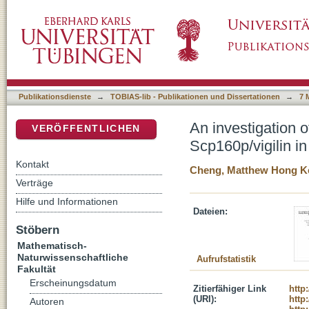
An investigation of the role of the S. cerevis
DSpace Repositorium (Manakin basiert)
aggregation of Q/N-rich proteins
Publikationsdienste
→
TOBIAS-lib - Publikationen und Dissertationen
→
7 
An investigation o
VERÖFFENTLICHEN
Scp160p/vigilin in
Kontakt
Cheng, Matthew Hong K
Verträge
Hilfe und Informationen
Dateien:
Stöbern
Mathematisch-
Naturwissenschaftliche
Aufrufstatistik
Fakultät
Erscheinungsdatum
Zitierfähiger Link
http
(URI):
http
Autoren