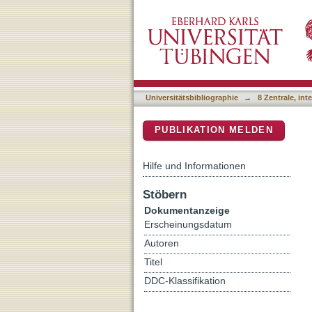
Pymanopt: A Python Toolbo
DSpace Repositorium (Manakin b
Universitätsbibliographie
→
8 Zentrale, in
PUBLIKATION MELDEN
Hilfe und Informationen
Stöbern
Dokumentanzeige
Erscheinungsdatum
Autoren
Titel
DDC-Klassifikation