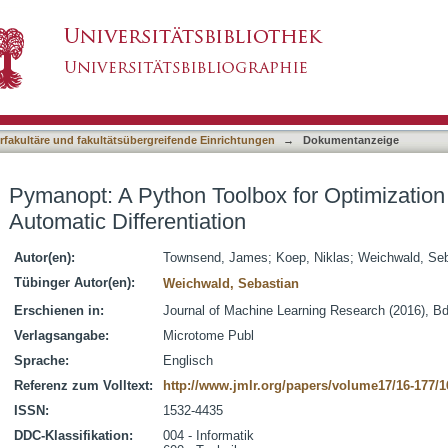
x for Optimization on Manifolds using Automati
asiert)
terfakultäre und fakultätsübergreifende Einrichtungen
→
Dokumentanzeige
Pymanopt: A Python Toolbox for Optimization
Automatic Differentiation
Autor(en):
Townsend, James
;
Koep, Niklas
;
Weichwald, Seb
Tübinger Autor(en):
Weichwald, Sebastian
Erschienen in:
Journal of Machine Learning Research (2016), Bd.
Verlagsangabe:
Microtome Publ
Sprache:
Englisch
Referenz zum Volltext:
http://www.jmlr.org/papers/volume17/16-177/1
ISSN:
1532-4435
DDC-Klassifikation:
004 - Informatik