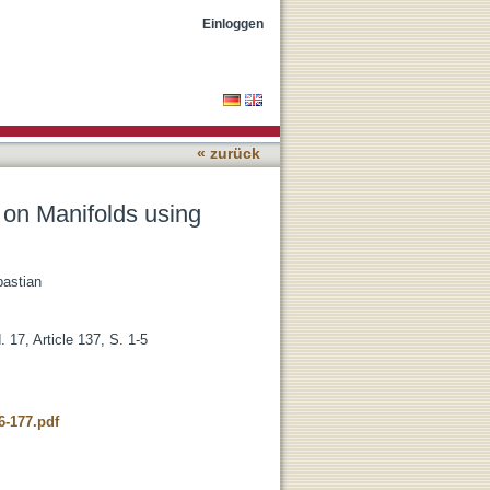
c Differentiation
Einloggen
« zurück
 on Manifolds using
astian
 17, Article 137, S. 1-5
6-177.pdf