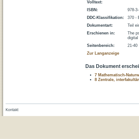
Volltext:
ISBN:
978-3
DDC-Klassifikation:
370 - 
Dokumentart:
Teil e
Erschienen in:
The ps
digita
Seitenbereich:
21-40
Zur Langanzeige
Das Dokument erschein
7 Mathematisch-Naturwi
8 Zentrale, interfakult
Kontakt