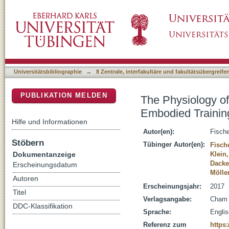
The Physiology of Numerical Learning: From
DSpace Repositorium (Manakin basiert)
Universitätsbibliographie
→
8 Zentrale, interfakultäre und fakultätsübergreif
PUBLIKATION MELDEN
The Physiology of
Embodied Trainin
Hilfe und Informationen
Autor(en):
Fische
Stöbern
Tübinger Autor(en):
Fisch
Dokumentanzeige
Klein,
Dacke
Erscheinungsdatum
Mölle
Autoren
Erscheinungsjahr:
2017
Titel
Verlagsangabe:
Cham 
DDC-Klassifikation
Sprache:
Engli
Referenz zum
https: