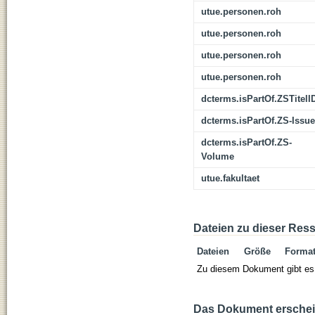
utue.personen.roh
utue.personen.roh
utue.personen.roh
utue.personen.roh
dcterms.isPartOf.ZSTitelI
dcterms.isPartOf.ZS-Issue
dcterms.isPartOf.ZS-
Volume
utue.fakultaet
Dateien zu dieser Res
Dateien
Größe
Forma
Zu diesem Dokument gibt es 
Das Dokument erschein