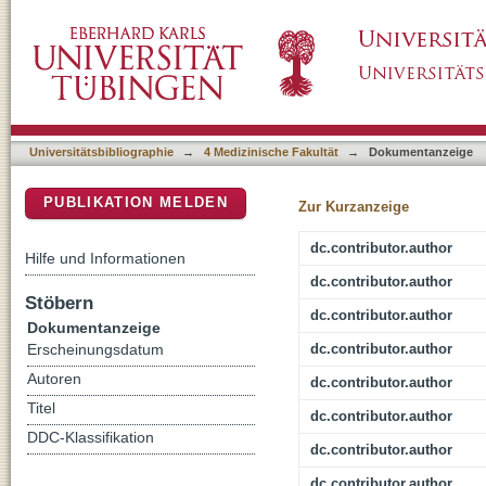
Willingness of patients with breast cancer in 
DSpace Repositorium (Manakin basiert)
surveys (ePRO) depends on sociodemographic f
and computer skills
Universitätsbibliographie
→
4 Medizinische Fakultät
→
Dokumentanzeige
PUBLIKATION MELDEN
Zur Kurzanzeige
dc.contributor.author
Hilfe und Informationen
dc.contributor.author
Stöbern
dc.contributor.author
Dokumentanzeige
dc.contributor.author
Erscheinungsdatum
Autoren
dc.contributor.author
Titel
dc.contributor.author
DDC-Klassifikation
dc.contributor.author
dc.contributor.author