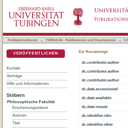
The Early Bronze Age Lithic Industry in Ye
DSpace Repositorium (Manakin basiert)
Publikationsdienste
→
TOBIAS-lib - Publikationen und Dissertationen
→
5 
Zur Kurzanzeige
VERÖFFENTLICHEN
dc.contributor.author
Kontakt
dc.contributor.author
Verträge
dc.contributor.author
Hilfe und Informationen
dc.date.accessioned
Stöbern
dc.date.available
Philosophische Fakultät
dc.date.issued
Erscheinungsdatum
Autoren
dc.identifier.isbn
Titel
dc.identifier.other