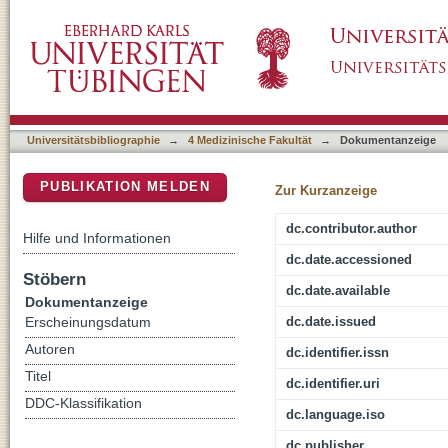
Relieving pain using dose-extending placebo
DSpace Repositorium (Manakin basiert)
Universitätsbibliographie
→
4 Medizinische Fakultät
→
Dokumentanzeige
PUBLIKATION MELDEN
Zur Kurzanzeige
dc.contributor.author
Hilfe und Informationen
dc.date.accessioned
Stöbern
dc.date.available
Dokumentanzeige
dc.date.issued
Erscheinungsdatum
Autoren
dc.identifier.issn
Titel
dc.identifier.uri
DDC-Klassifikation
dc.language.iso
dc.publisher