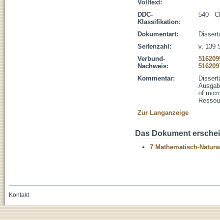
Volltext:
DDC-
540 - 
Klassifikation:
Dokumentart:
Dissert
Seitenzahl:
v, 139 S
Verbund-
516209
Nachweis:
516209
Kommentar:
Dissert
Ausgabe
of micr
Ressour
Zur Langanzeige
Das Dokument erschein
7 Mathematisch-Naturwi
Kontakt