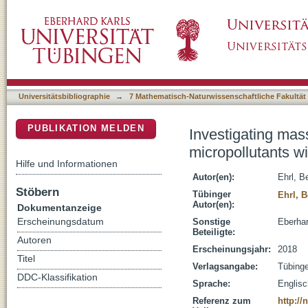
Investigating mass transfer limitations durin
DSpace Repositorium (Manakin basiert)
specific isotope analysis
Universitätsbibliographie
→
7 Mathematisch-Naturwissenschaftliche Fakultät
PUBLIKATION MELDEN
Investigating mass
micropollutants w
Hilfe und Informationen
Autor(en):
Ehrl, B
Stöbern
Tübinger
Ehrl, 
Autor(en):
Dokumentanzeige
Erscheinungsdatum
Sonstige
Eberhar
Beteiligte:
Autoren
Erscheinungsjahr:
2018
Titel
Verlagsangabe:
Tübing
DDC-Klassifikation
Sprache:
Englisc
Referenz zum
http:/