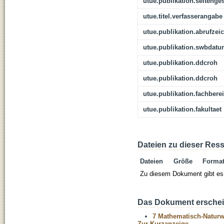
utue.publikation.seitenge
utue.titel.verfasserangabe
utue.publikation.abrufzei
utue.publikation.swbdat
utue.publikation.ddcroh
utue.publikation.ddcroh
utue.publikation.fachbere
utue.publikation.fakultaet
Dateien zu dieser Res
Dateien
Größe
Forma
Zu diesem Dokument gibt es 
Das Dokument erschein
7 Mathematisch-Naturwi
Zur Kurzanzeige