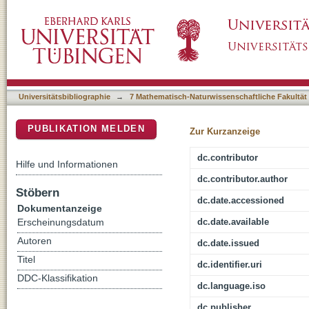
Towards personalized medicine : computation
DSpace Repositorium (Manakin basiert)
decision making
Universitätsbibliographie
→
7 Mathematisch-Naturwissenschaftliche Fakultät
PUBLIKATION MELDEN
Zur Kurzanzeige
dc.contributor
Hilfe und Informationen
dc.contributor.author
Stöbern
dc.date.accessioned
Dokumentanzeige
dc.date.available
Erscheinungsdatum
Autoren
dc.date.issued
Titel
dc.identifier.uri
DDC-Klassifikation
dc.language.iso
dc.publisher