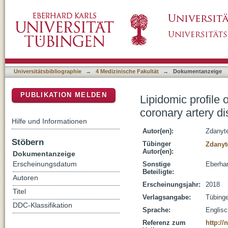
Lipidomic profile of platelets as a peripheral
DSpace Repositorium (Manakin basiert)
Universitätsbibliographie
→
4 Medizinische Fakultät
→
Dokumentanzeige
PUBLIKATION MELDEN
Lipidomic profile 
coronary artery d
Hilfe und Informationen
Autor(en):
Zdanyt
Stöbern
Tübinger
Zdanyt
Autor(en):
Dokumentanzeige
Erscheinungsdatum
Sonstige
Eberhar
Beteiligte:
Autoren
Erscheinungsjahr:
2018
Titel
Verlagsangabe:
Tübing
DDC-Klassifikation
Sprache:
Englisc
Referenz zum
http:/