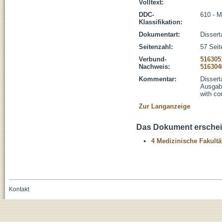
Volltext:
DDC-
610 - M
Klassifikation:
Dokumentart:
Dissert
Seitenzahl:
57 Seite
Verbund-
516305
Nachweis:
516304
Kommentar:
Dissert
Ausgabe
with co
Zur Langanzeige
Das Dokument erschein
4 Medizinische Fakultä
Kontakt