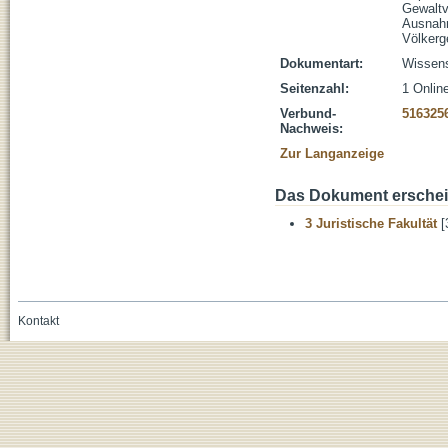
Gewaltv
Ausna
Völkerg
Dokumentart:
Wissens
Seitenzahl:
1 Onlin
Verbund-
516325
Nachweis:
Zur Langanzeige
Das Dokument erschein
3 Juristische Fakultät
[
Kontakt