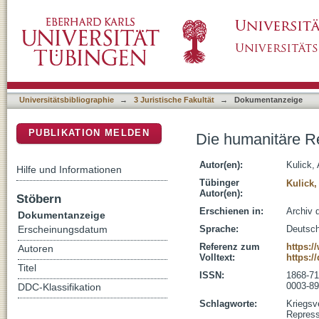
Die humanitäre Repressalie - Rechtsbruch 
DSpace Repositorium (Manakin basiert)
Universitätsbibliographie
→
3 Juristische Fakultät
→
Dokumentanzeige
PUBLIKATION MELDEN
Die humanitäre R
Autor(en):
Kulick,
Hilfe und Informationen
Tübinger
Kulick,
Autor(en):
Stöbern
Erschienen in:
Archiv 
Dokumentanzeige
Sprache:
Deutsc
Erscheinungsdatum
Referenz zum
https:
Autoren
Volltext:
https:/
Titel
ISSN:
1868-7
0003-8
DDC-Klassifikation
Schlagworte:
Kriegsv
Repress