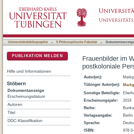
Frauenbilder im Werk der taiwanischen Auto
DSpace Repositorium (Manakin basiert)
Universitätsbibliographie
→
5 Philosophische Fakultät
→
Dokumentanzeig
PUBLIKATION MELDEN
Frauenbilder im 
postkoloniale Per
Hilfe und Informationen
Autor(en):
Markgr
Stöbern
Tübinger Autor(en):
Markg
Dokumentanzeige
Sonstige Beteiligte:
Eberha
Erscheinungsdatum
Erscheinungsjahr:
2019
Autoren
Reihe:
Bunka
Titel
Verlagsangabe:
Berlin
DDC-Klassifikation
Sprache:
Deuts
ISBN:
978-3