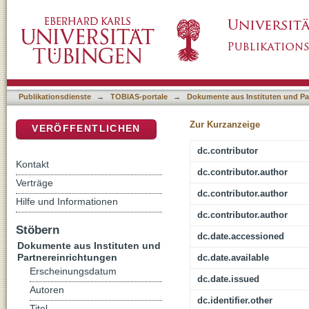
Kriminalitätsentwicklung 1995 bis 2008: Erg
DSpace Repositorium (Manakin basiert)
Publikationsdienste
→
TOBIAS-portale
→
Dokumente aus Instituten und Pa
Zur Kurzanzeige
VERÖFFENTLICHEN
dc.contributor
Kontakt
dc.contributor.author
Verträge
dc.contributor.author
Hilfe und Informationen
dc.contributor.author
Stöbern
dc.date.accessioned
Dokumente aus Instituten und
Partnereinrichtungen
dc.date.available
Erscheinungsdatum
dc.date.issued
Autoren
dc.identifier.other
Titel