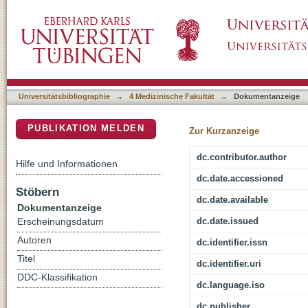
Omentin-1 and risk of myocardial infarction 
DSpace Repositorium (Manakin basiert)
study
Universitätsbibliographie
→
4 Medizinische Fakultät
→
Dokumentanzeige
PUBLIKATION MELDEN
Zur Kurzanzeige
dc.contributor.author
Hilfe und Informationen
dc.date.accessioned
Stöbern
dc.date.available
Dokumentanzeige
dc.date.issued
Erscheinungsdatum
Autoren
dc.identifier.issn
Titel
dc.identifier.uri
DDC-Klassifikation
dc.language.iso
dc.publisher