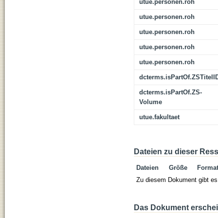
utue.personen.roh
utue.personen.roh
utue.personen.roh
utue.personen.roh
utue.personen.roh
dcterms.isPartOf.ZSTitelI
dcterms.isPartOf.ZS-
Volume
utue.fakultaet
Dateien zu dieser Res
Dateien
Größe
Forma
Zu diesem Dokument gibt es 
Das Dokument erschein