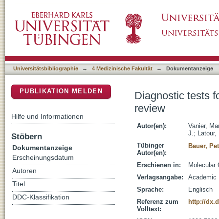
Diagnostic tests for Niemann-Pick disease ty
DSpace Repositorium (Manakin basiert)
Universitätsbibliographie
→
4 Medizinische Fakultät
→
Dokumentanzeige
PUBLIKATION MELDEN
Diagnostic tests 
review
Hilfe und Informationen
Autor(en):
Vanier, Mar
J.
;
Latour,
Stöbern
Tübinger
Bauer, Pet
Dokumentanzeige
Autor(en):
Erscheinungsdatum
Erschienen in:
Molecular 
Autoren
Verlagsangabe:
Academic P
Titel
Sprache:
Englisch
DDC-Klassifikation
Referenz zum
http://dx.
Volltext: