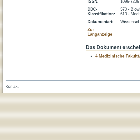
ISSN:
1096-7206
DDC-
570 - Biow
Klassifikation:
610 - Medi
Dokumentart:
Wissenscha
Zur
Langanzeige
Das Dokument erschein
4 Medizinische Fakultä
Kontakt