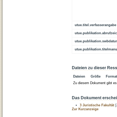
utue.titel.verfasserangabe
utue.publikation.abrufzei
utue.publikation.swbdat
utue.publikation.titelmanu
Dateien zu dieser Res
Dateien
Größe
Forma
Zu diesem Dokument gibt es 
Das Dokument erschein
3 Juristische Fakultät
[
Zur Kurzanzeige