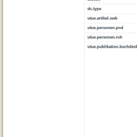
dc.type
utue.artikel.swb
utue.personen.pnd
utue.personen.roh
utue.publikation.buchdes