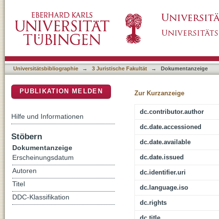
§§ 2-7, 14 AktG
DSpace Repositorium (Manakin basiert)
Universitätsbibliographie
→
3 Juristische Fakultät
→
Dokumentanzeige
PUBLIKATION MELDEN
Zur Kurzanzeige
dc.contributor.author
Hilfe und Informationen
dc.date.accessioned
Stöbern
dc.date.available
Dokumentanzeige
dc.date.issued
Erscheinungsdatum
Autoren
dc.identifier.uri
Titel
dc.language.iso
DDC-Klassifikation
dc.rights
dc.title