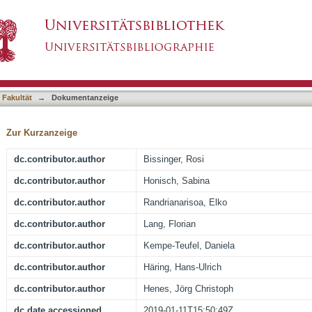
ocyte Death in Arteritis
asiert)
 Fakultät
→
Dokumentanzeige
Zur Kurzanzeige
dc.contributor.author
Bissinger, Rosi
dc.contributor.author
Honisch, Sabina
dc.contributor.author
Randrianarisoa, Elko
dc.contributor.author
Lang, Florian
dc.contributor.author
Kempe-Teufel, Daniela
dc.contributor.author
Häring, Hans-Ulrich
dc.contributor.author
Henes, Jörg Christoph
dc.date.accessioned
2019-01-11T15:50:49Z