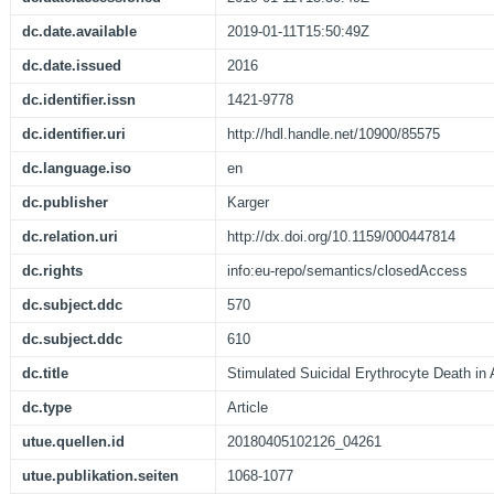
dc.date.available
2019-01-11T15:50:49Z
dc.date.issued
2016
dc.identifier.issn
1421-9778
dc.identifier.uri
http://hdl.handle.net/10900/85575
dc.language.iso
en
dc.publisher
Karger
dc.relation.uri
http://dx.doi.org/10.1159/000447814
dc.rights
info:eu-repo/semantics/closedAccess
dc.subject.ddc
570
dc.subject.ddc
610
dc.title
Stimulated Suicidal Erythrocyte Death in A
dc.type
Article
utue.quellen.id
20180405102126_04261
utue.publikation.seiten
1068-1077