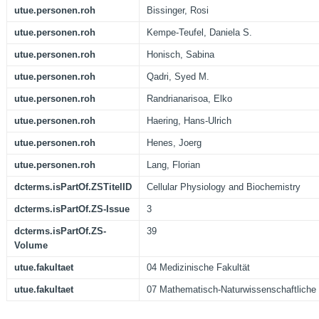
utue.personen.roh
Bissinger, Rosi
utue.personen.roh
Kempe-Teufel, Daniela S.
utue.personen.roh
Honisch, Sabina
utue.personen.roh
Qadri, Syed M.
utue.personen.roh
Randrianarisoa, Elko
utue.personen.roh
Haering, Hans-Ulrich
utue.personen.roh
Henes, Joerg
utue.personen.roh
Lang, Florian
dcterms.isPartOf.ZSTitelID
Cellular Physiology and Biochemistry
dcterms.isPartOf.ZS-Issue
3
dcterms.isPartOf.ZS-
39
Volume
utue.fakultaet
04 Medizinische Fakultät
utue.fakultaet
07 Mathematisch-Naturwissenschaftliche 