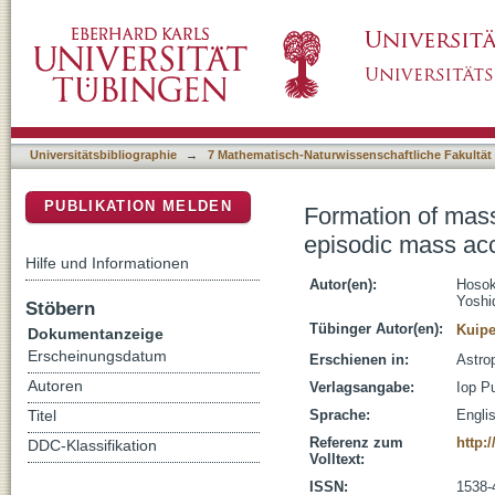
Formation of massive primordial stars : inte
DSpace Repositorium (Manakin basiert)
Universitätsbibliographie
→
7 Mathematisch-Naturwissenschaftliche Fakultät
PUBLIKATION MELDEN
Formation of massi
episodic mass acc
Hilfe und Informationen
Autor(en):
Hosok
Yoshi
Stöbern
Tübinger Autor(en):
Kuipe
Dokumentanzeige
Erscheinungsdatum
Erschienen in:
Astrop
Autoren
Verlagsangabe:
Iop Pu
Sprache:
Engli
Titel
Referenz zum
http:
DDC-Klassifikation
Volltext:
ISSN:
1538-