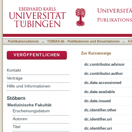
Epidemiologische und klinische Aspekte der 
DSpace Repositorium (Manakin basiert)
Universitätsklinikums Tübingen; Zeitraum: 2
Publikationsdienste
→
TOBIAS-lib - Publikationen und Dissertationen
→
4 
Zur Kurzanzeige
VERÖFFENTLICHEN
dc.contributor.advisor
Kontakt
dc.contributor.author
Verträge
dc.date.accessioned
Hilfe und Informationen
dc.date.available
Stöbern
dc.date.issued
Medizinische Fakultät
dc.identifier.other
Erscheinungsdatum
Autoren
dc.identifier.uri
Titel
dc.identifier.uri