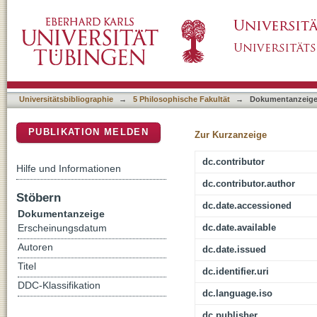
Exotic others or fellow travellers? : representa
DSpace Repositorium (Manakin basiert)
communist era
Universitätsbibliographie
→
5 Philosophische Fakultät
→
Dokumentanzeig
PUBLIKATION MELDEN
Zur Kurzanzeige
dc.contributor
Hilfe und Informationen
dc.contributor.author
Stöbern
dc.date.accessioned
Dokumentanzeige
dc.date.available
Erscheinungsdatum
Autoren
dc.date.issued
Titel
dc.identifier.uri
DDC-Klassifikation
dc.language.iso
dc.publisher