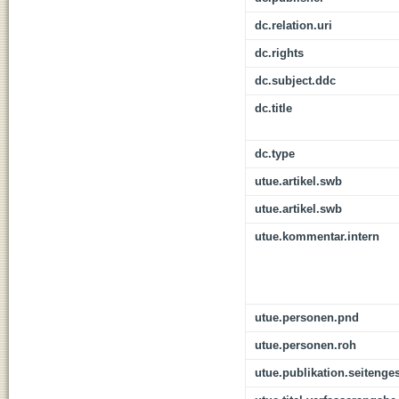
dc.relation.uri
dc.rights
dc.subject.ddc
dc.title
dc.type
utue.artikel.swb
utue.artikel.swb
utue.kommentar.intern
utue.personen.pnd
utue.personen.roh
utue.publikation.seitenge