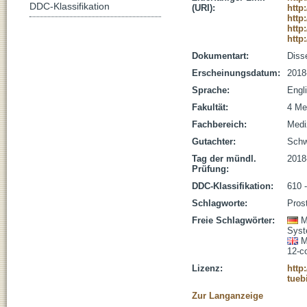
DDC-Klassifikation
(URI):
http
http
http
http
Dokumentart:
Disse
Erscheinungsdatum:
2018
Sprache:
Engl
Fakultät:
4 Me
Fachbereich:
Medi
Gutachter:
Schwe
Tag der mündl.
2018
Prüfung:
DDC-Klassifikation:
610 
Schlagworte:
Pros
Freie Schlagwörter:
M
Syst
M
12-c
Lizenz:
http
tueb
Zur Langanzeige