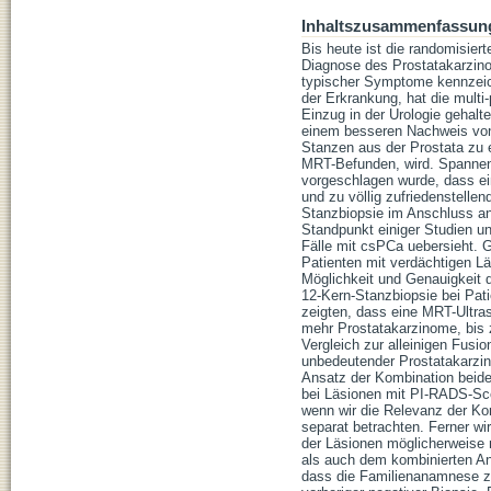
Inhaltszusammenfassun
Bis heute ist die randomisier
Diagnose des Prostatakarzino
typischer Symptome kennzeic
der Erkrankung, hat die mul
Einzug in der Urologie gehalt
einem besseren Nachweis von 
Stanzen aus der Prostata zu 
MRT-Befunden, wird. Spannend
vorgeschlagen wurde, dass ei
und zu völlig zufriedenstelle
Stanzbiopsie im Anschluss an 
Standpunkt einiger Studien un
Fälle mit csPCa uebersieht. G
Patienten mit verdächtigen L
Möglichkeit und Genauigkeit 
12-Kern-Stanzbiopsie bei Pat
zeigten, dass eine MRT-Ultras
mehr Prostatakarzinome, bis 
Vergleich zur alleinigen Fusio
unbedeutender Prostatakarzin
Ansatz der Kombination beide
bei Läsionen mit PI-RADS-Scor
wenn wir die Relevanz der Ko
separat betrachten. Ferner w
der Läsionen möglicherweise
als auch dem kombinierten An
dass die Familienanamnese zu