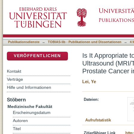
Is It Appropriate to Use Only Magnetic Res
DSpace Repositorium (Manakin basiert)
Fusion Targeted Biopsy for Diagnosis of Pro
Publikationsdienste
→
TOBIAS-lib - Publikationen und Dissertationen
→
4 
Is It Appropriate
VERÖFFENTLICHEN
Ultrasound (MRI/
Prostate Cancer i
Kontakt
Verträge
Lei, Ye
Hilfe und Informationen
Stöbern
Dateien:
Medizinische Fakultät
Erscheinungsdatum
Aufrufstatistik
Autoren
Titel
Zitierfähiger Link
http