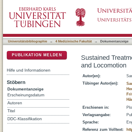
Sustained Treatment with Insulin Detemir in 
DSpace Repositorium (Manakin basiert)
Universitätsbibliographie
→
4 Medizinische Fakultät
→
Dokumentanzeige
PUBLIKATION MELDEN
Sustained Treatmen
and Locomotion
Hilfe und Informationen
Autor(en):
Sar
Stöbern
Tübinger Autor(en):
Sar
Dokumentanzeige
He
Fr
Erscheinungsdatum
Hä
Autoren
Erschienen in:
Plo
Titel
Verlagsangabe:
Pub
DDC-Klassifikation
Sprache:
Eng
Referenz zum Volltext:
htt