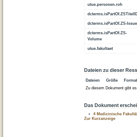
utue.personen.roh
dcterms.isPartOf.ZSTitelI
dcterms.isPartOf.ZS-Issue
dcterms.isPartOf.ZS-
Volume
utue.fakultaet
Dateien zu dieser Res
Dateien
Größe
Forma
Zu diesem Dokument gibt es 
Das Dokument erschein
4 Medizinische Fakultä
Zur Kurzanzeige