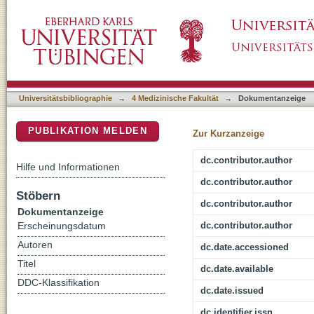
Polypharmacy-an Upward Trend with Unpredi
DSpace Repositorium (Manakin basiert)
Universitätsbibliographie
→
4 Medizinische Fakultät
→
Dokumentanzeige
PUBLIKATION MELDEN
Zur Kurzanzeige
dc.contributor.author
Hilfe und Informationen
dc.contributor.author
Stöbern
dc.contributor.author
Dokumentanzeige
dc.contributor.author
Erscheinungsdatum
Autoren
dc.date.accessioned
Titel
dc.date.available
DDC-Klassifikation
dc.date.issued
dc.identifier.issn