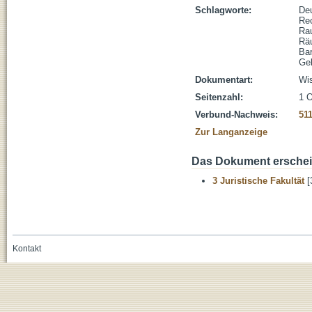
Schlagworte:
De
Re
Ra
Rä
Ba
Ge
Dokumentart:
Wis
Seitenzahl:
1 O
Verbund-Nachweis:
51
Zur Langanzeige
Das Dokument erschein
3 Juristische Fakultät
[
Kontakt