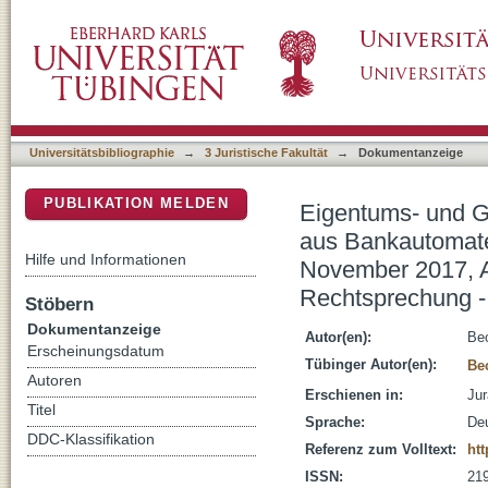
Eigentums- und Gewahrsamsverhältnisse be
DSpace Repositorium (Manakin basiert)
Nicht-Kontoinhaber : Beschluss vom 16. Nov
Rechtsprechung - Strafrecht
Universitätsbibliographie
→
3 Juristische Fakultät
→
Dokumentanzeige
PUBLIKATION MELDEN
Eigentums- und G
aus Bankautomate
Hilfe und Informationen
November 2017, A
Rechtsprechung - 
Stöbern
Dokumentanzeige
Autor(en):
Bec
Erscheinungsdatum
Tübinger Autor(en):
Be
Autoren
Erschienen in:
Jur
Titel
Sprache:
De
DDC-Klassifikation
Referenz zum Volltext:
htt
ISSN:
21