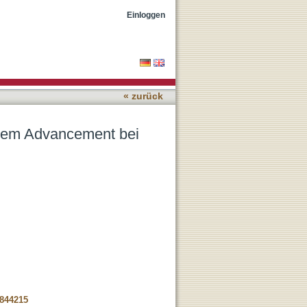
maturen Kraniosynostosen
Einloggen
« zurück
alem Advancement bei
-844215