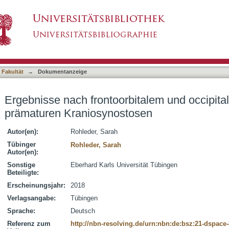
bitalem und occipitalem Advancement bei prä
asiert)
 Fakultät
→
Dokumentanzeige
Ergebnisse nach frontoorbitalem und occipit
prämaturen Kraniosynostosen
Autor(en):
Rohleder, Sarah
Tübinger
Rohleder, Sarah
Autor(en):
Sonstige
Eberhard Karls Universität Tübingen
Beteiligte:
Erscheinungsjahr:
2018
Verlagsangabe:
Tübingen
Sprache:
Deutsch
Referenz zum
http://nbn-resolving.de/urn:nbn:de:bsz:21-dspace