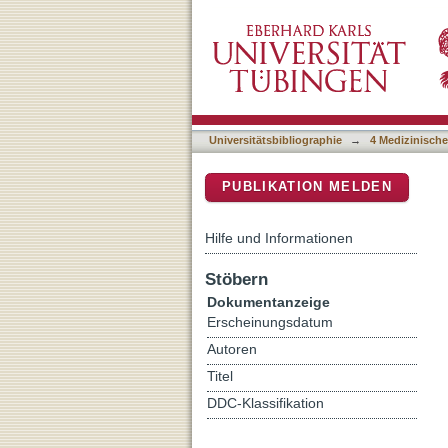
Ergebnisse nach frontoor
DSpace Repositorium (Manakin b
Universitätsbibliographie
→
4 Medizinische
PUBLIKATION MELDEN
Hilfe und Informationen
Stöbern
Dokumentanzeige
Erscheinungsdatum
Autoren
Titel
DDC-Klassifikation