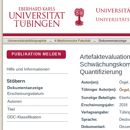
Artefaktevaluation in der segmentierungs-
DSpace Repositorium (Manakin basiert)
ihr Einfluss auf die PET-Quantifizierung
Universitätsbibliographie
→
4 Medizinische Fakultät
→
Dokumentanzeige
PUBLIKATION MELDEN
Artefaktevaluatio
Schwächungskorrek
Hilfe und Informationen
Quantifizierung
Stöbern
Autor(en):
Örgel,
Dokumentanzeige
Tübinger Autor(en):
Örgel
Erscheinungsdatum
Sonstige Beteiligte:
Eberha
Autoren
Erscheinungsjahr:
2018
Titel
Verlagsangabe:
Tübin
DDC-Klassifikation
Sprache:
Deuts
Dokumentart:
Disser