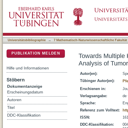
Towards Multiple Kernel Principal Component
DSpace Repositorium (Manakin basiert)
Universitätsbibliographie
→
7 Mathematisch-Naturwissenschaftliche Fakultät
PUBLIKATION MELDEN
Towards Multiple 
Analysis of Tumo
Hilfe und Informationen
Autor(en):
Spe
Stöbern
Tübinger Autor(en):
Pfe
Dokumentanzeige
Erschienen in:
Jou
Erscheinungsdatum
Verlagsangabe:
de 
Autoren
Sprache:
Eng
Titel
Referenz zum Volltext:
htt
DDC-Klassifikation
ISSN:
16
DDC-Klassifikation:
004