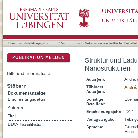
Struktur und Ladungstransport gekoppelter 
DSpace Repositorium (Manakin basiert)
Universitätsbibliographie
→
7 Mathematisch-Naturwissenschaftliche Fakultät
PUBLIKATION MELDEN
Struktur und Ladu
Nanostrukturen
Hilfe und Informationen
Autor(en):
André, 
Stöbern
Tübinger
André,
Autor(en):
Dokumentanzeige
Erscheinungsdatum
Sonstige
Eberhar
Beteiligte:
Autoren
Erscheinungsjahr:
2017
Titel
Verlagsangabe:
Tübing
DDC-Klassifikation
Sprache:
Deutsc
Englisc