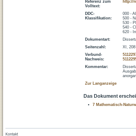
Referenz zum
http:/
Volltext:
DDC-
000 - A
Klassifikation:
500 - N
530 - P
540 - 
620 - I
Dokumentart:
Dissert
Seitenzahl:
XI, 208 
Verbund-
511229
Nachweis:
511229
Kommentar:
Dissert
Ausgabe
anorgan
Zur Langanzeige
Das Dokument erschein
7 Mathematisch-Naturwi
Kontakt