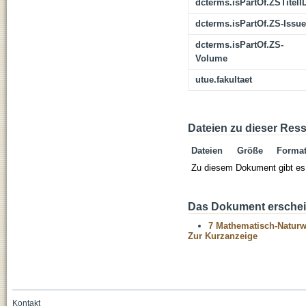
dcterms.isPartOf.ZSTitelI
dcterms.isPartOf.ZS-Issue
dcterms.isPartOf.ZS-
Volume
utue.fakultaet
Dateien zu dieser Res
Dateien
Größe
Forma
Zu diesem Dokument gibt es 
Das Dokument erschein
7 Mathematisch-Naturwi
Zur Kurzanzeige
Kontakt