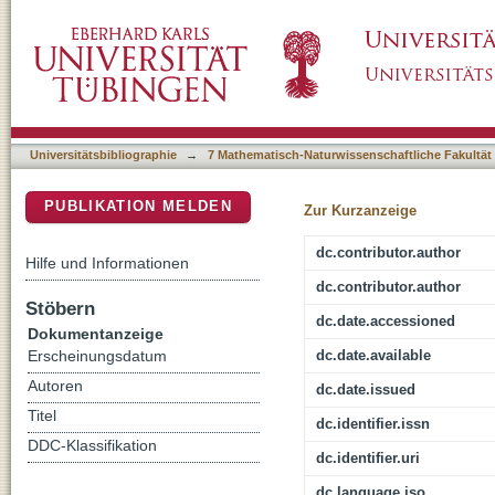
Global analysis of isospin dependent microsco
DSpace Repositorium (Manakin basiert)
Brueckner-Hartree-Fock approach
Universitätsbibliographie
→
7 Mathematisch-Naturwissenschaftliche Fakultät
PUBLIKATION MELDEN
Zur Kurzanzeige
dc.contributor.author
Hilfe und Informationen
dc.contributor.author
Stöbern
dc.date.accessioned
Dokumentanzeige
dc.date.available
Erscheinungsdatum
Autoren
dc.date.issued
Titel
dc.identifier.issn
DDC-Klassifikation
dc.identifier.uri
dc.language.iso