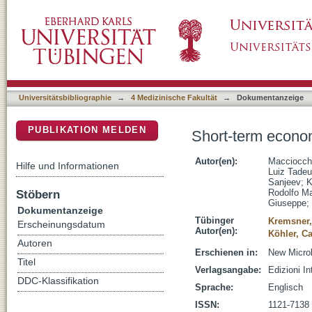
Short-term economic impact of the Zika virus
DSpace Repositorium (Manakin basiert)
Universitätsbibliographie
→
4 Medizinische Fakultät
→
Dokumentanzeige
PUBLIKATION MELDEN
Short-term econom
Autor(en):
Macciocchi
Hilfe und Informationen
Luiz Tadeu
Sanjeev
;
K
Stöbern
Rodolfo Ma
Giuseppe
;
Dokumentanzeige
Tübinger
Kremsner,
Erscheinungsdatum
Autor(en):
Köhler, C
Autoren
Erschienen in:
New Microb
Titel
Verlagsangabe:
Edizioni In
DDC-Klassifikation
Sprache:
Englisch
ISSN:
1121-7138