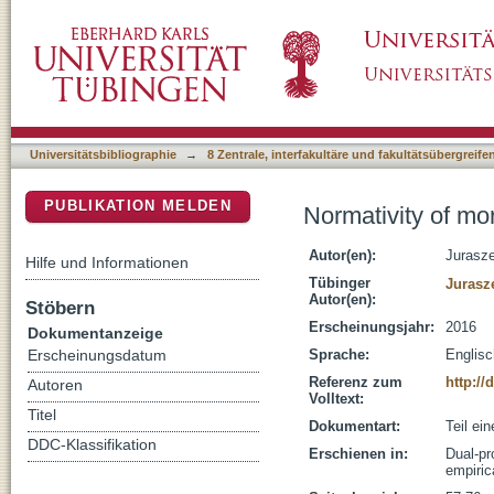
Normativity of moral intuitions in the social in
DSpace Repositorium (Manakin basiert)
Universitätsbibliographie
→
8 Zentrale, interfakultäre und fakultätsübergreif
PUBLIKATION MELDEN
Normativity of mora
Autor(en):
Jurasze
Hilfe und Informationen
Tübinger
Jurasz
Autor(en):
Stöbern
Erscheinungsjahr:
2016
Dokumentanzeige
Sprache:
Englisc
Erscheinungsdatum
Referenz zum
http://
Autoren
Volltext:
Titel
Dokumentart:
Teil ei
DDC-Klassifikation
Erschienen in:
Dual-pr
empiric