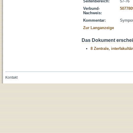
Seitenbereich:
57-76
Verbund-
507780
Nachweis:
Kommentar:
Sympos
Zur Langanzeige
Das Dokument erschein
8 Zentrale, interfakult
Kontakt