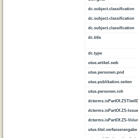
dc.subject.classification
dc.subject.classification
dc.subject.classification
dc.title
dc.type
utue.artikel.swb
utue.personen.pnd
utue.publikation.seiten
utue.personen.roh
dcterms.isPartOf.ZSTitelI
dcterms.isPartOf.ZS-Issue
dcterms.isPartOf.ZS-Vol
utue.titel.verfasserangabe