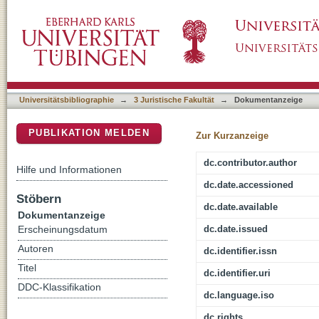
Zur Struktur und Dogmatik der Anerkennung
DSpace Repositorium (Manakin basiert)
Universitätsbibliographie
→
3 Juristische Fakultät
→
Dokumentanzeige
PUBLIKATION MELDEN
Zur Kurzanzeige
dc.contributor.author
Hilfe und Informationen
dc.date.accessioned
Stöbern
dc.date.available
Dokumentanzeige
dc.date.issued
Erscheinungsdatum
Autoren
dc.identifier.issn
Titel
dc.identifier.uri
DDC-Klassifikation
dc.language.iso
dc.rights