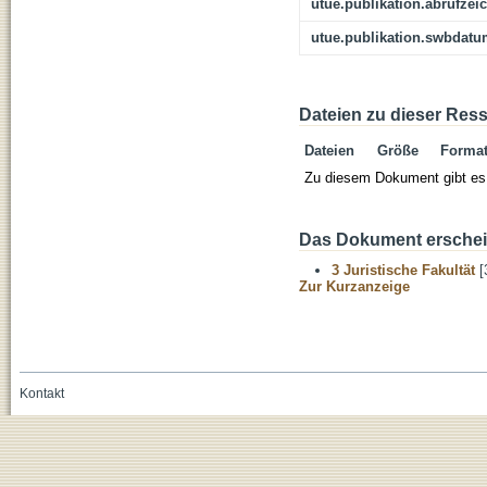
utue.publikation.abrufzei
utue.publikation.swbdat
Dateien zu dieser Res
Dateien
Größe
Forma
Zu diesem Dokument gibt es 
Das Dokument erschein
3 Juristische Fakultät
[
Zur Kurzanzeige
Kontakt