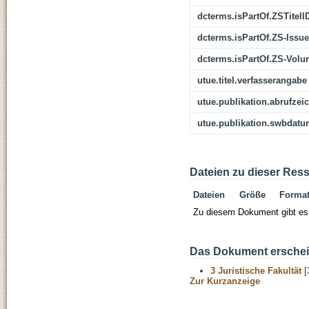
dcterms.isPartOf.ZSTitelI
dcterms.isPartOf.ZS-Issue
dcterms.isPartOf.ZS-Vol
utue.titel.verfasserangabe
utue.publikation.abrufzei
utue.publikation.swbdat
Dateien zu dieser Res
Dateien
Größe
Forma
Zu diesem Dokument gibt es 
Das Dokument erschein
3 Juristische Fakultät
[
Zur Kurzanzeige