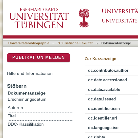
Die Auswirkungen des SIEC-Tests auf den An
DSpace Repositorium (Manakin basiert)
Wohlfahrtsstandards und politische Verantwor
Universitätsbibliographie
→
3 Juristische Fakultät
→
Dokumentanzeige
PUBLIKATION MELDEN
Zur Kurzanzeige
dc.contributor.author
Hilfe und Informationen
dc.date.accessioned
Stöbern
dc.date.available
Dokumentanzeige
dc.date.issued
Erscheinungsdatum
Autoren
dc.identifier.issn
Titel
dc.identifier.uri
DDC-Klassifikation
dc.language.iso
dc.rights