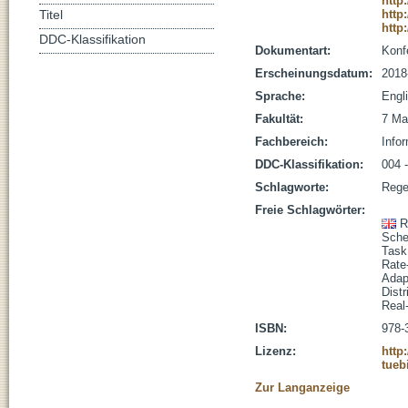
http
http
Titel
http
DDC-Klassifikation
Dokumentart:
Konf
Erscheinungsdatum:
2018
Sprache:
Engl
Fakultät:
7 Ma
Fachbereich:
Infor
DDC-Klassifikation:
004 -
Schlagworte:
Rege
Freie Schlagwörter:
R
Sched
Task
Rate
Adap
Dist
Real
ISBN:
978-
Lizenz:
http
tueb
Zur Langanzeige