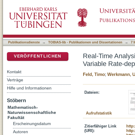
Real-Time Analysis of Distributed Systems i
DSpace Repositorium (Manakin basiert)
Publikationsdienste
→
TOBIAS-lib - Publikationen und Dissertationen
→
7 
Real-Time Analysi
VERÖFFENTLICHEN
Variable Rate-de
Kontakt
Feld, Timo
;
Werkmann, 
Verträge
Hilfe und Informationen
Dateien:
Stöbern
Mathematisch-
Naturwissenschaftliche
Aufrufstatistik
Fakultät
Erscheinungsdatum
Zitierfähiger Link
http
(URI):
http
Autoren