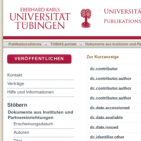
Kriminalität in Niedersachsen: Eine Analyse a
DSpace Repositorium (Manakin basiert)
1995
Publikationsdienste
→
TOBIAS-portale
→
Dokumente aus Instituten und Pa
Zur Kurzanzeige
VERÖFFENTLICHEN
dc.contributor
Kontakt
dc.contributor.author
Verträge
dc.contributor.author
Hilfe und Informationen
dc.contributor.author
Stöbern
dc.date.accessioned
Dokumente aus Instituten und
Partnereinrichtungen
dc.date.available
Erscheinungsdatum
dc.date.issued
Autoren
dc.identifier.other
Titel