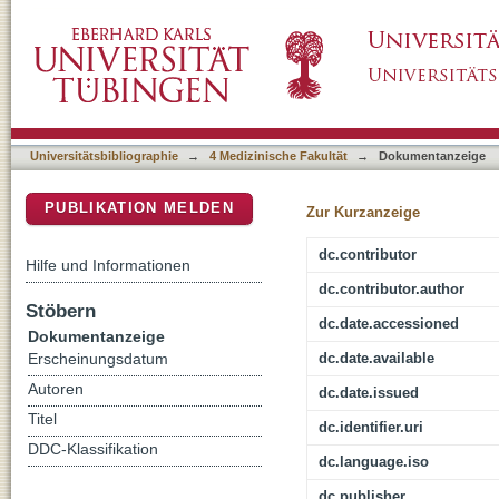
GABAergic mechanisms in epilepsy and contri
DSpace Repositorium (Manakin basiert)
excitability
Universitätsbibliographie
→
4 Medizinische Fakultät
→
Dokumentanzeige
PUBLIKATION MELDEN
Zur Kurzanzeige
dc.contributor
Hilfe und Informationen
dc.contributor.author
Stöbern
dc.date.accessioned
Dokumentanzeige
dc.date.available
Erscheinungsdatum
Autoren
dc.date.issued
Titel
dc.identifier.uri
DDC-Klassifikation
dc.language.iso
dc.publisher