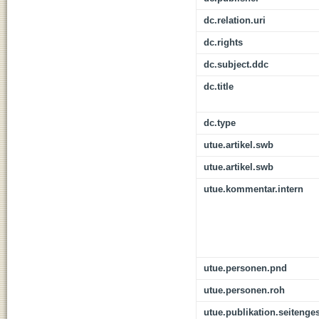
dc.relation.uri
dc.rights
dc.subject.ddc
dc.title
dc.type
utue.artikel.swb
utue.artikel.swb
utue.kommentar.intern
utue.personen.pnd
utue.personen.roh
utue.publikation.seitenge