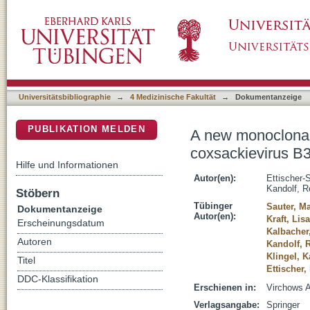
A new monoclonal antibody (Cox mAB 31A2) d
DSpace Repositorium (Manakin basiert)
sensitivity and specificity
Universitätsbibliographie
→
4 Medizinische Fakultät
→
Dokumentanzeige
PUBLIKATION MELDEN
A new monoclonal
coxsackievirus B3 
Hilfe und Informationen
Autor(en):
Ettischer-
Kandolf, R
Stöbern
Tübinger
Sauter, Ma
Dokumentanzeige
Autor(en):
Kraft, Lisa
Erscheinungsdatum
Kalbacher
Autoren
Kandolf, 
Klingel, K
Titel
Ettischer,
DDC-Klassifikation
Erschienen in:
Virchows A
Verlagsangabe:
Springer