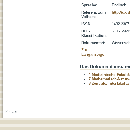
Sprache:
Englisch
Referenz zum
http://dx.
Volltext:
ISSN:
1432-2307
DDC-
610 - Medi
Klassifikation:
Dokumentart:
Wissenscha
Zur
Langanzeige
Das Dokument erschein
4 Medizinische Fakultä
7 Mathematisch-Naturwi
8 Zentrale, interfakult
Kontakt